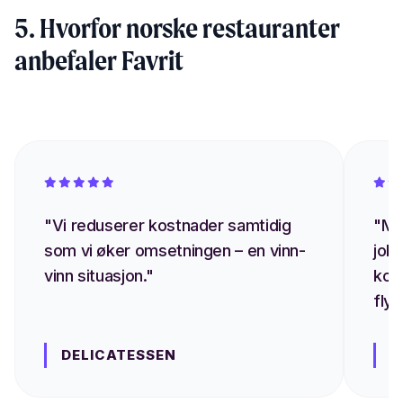
5. Hvorfor norske restauranter
anbefaler Favrit
"Vi reduserer kostnader samtidig
"Me
som vi øker omsetningen – en vinn-
job
vinn situasjon."
kor
flyt.
DELICATESSEN
U