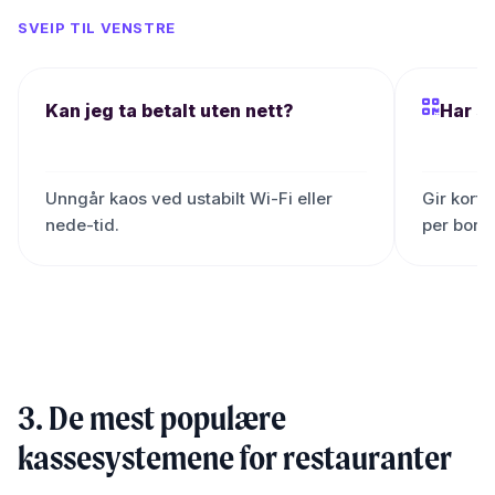
SVEIP TIL VENSTRE
Kan jeg ta betalt uten nett?
Har s
Unngår kaos ved ustabilt Wi-Fi eller
Gir kort
nede-tid.
per bord
3. De mest populære
kassesystemene for restauranter