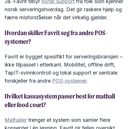
Ja. Favrit tilbyr
norsk support
fra folk som kjenner
norsk serveringshverdag. Det gir raskere hjelp og
færre misforståelser når det virkelig gjelder.
Hvordan skiller Favrit seg fra andre POS-
systemer?
Favrit er bygget spesifikt for serveringsbransjen –
ikke tilpasset i etterkant. Mobilitet, offline drift,
TapIT-svinnkontroll og lokal support er sentrale
forskjeller fra andre
POS-systemer
.
Hvilket kassasystem passer best for mathall
eller food court?
Mathaller
trenger et system som samler flere
konsepter i én løsning. Favrit gir felles oversikt,