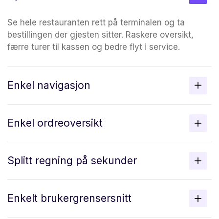
Se hele restauranten rett på terminalen og ta
bestillingen der gjesten sitter. Raskere oversikt,
færre turer til kassen og bedre flyt i service.
Enkel navigasjon
Alt de ansatte trenger ligger få trykk unna. Gå raskt
Enkel ordreoversikt
fra bord til bestilling, betaling og neste gjest – uten
unødvendige steg.
Hold full kontroll på åpne ordre, bord og betalinger
Splitt regning på sekunder
fra terminalen. Ansatte ser raskt hva som gjenstår,
og kan avslutte salget uten å lete.
Del regningen direkte på terminalen når gjestene vil
Enkelt brukergrensersnitt
betale hver for seg. Mindre venting ved bordet,
enklere betaling og en bedre avslutning på besøket.