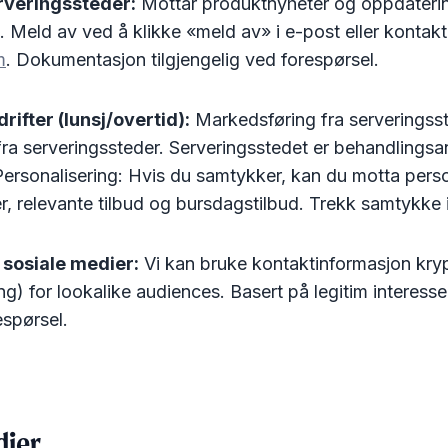
erveringssteder:
Mottar produktnyheter og oppdaterin
). Meld av ved å klikke «meld av» i e-post eller kontakt
m
. Dokumentasjon tilgjengelig ved forespørsel.
rifter (lunsj/overtid):
Markedsføring fra serveringsste
 fra serveringssteder. Serveringsstedet er behandlingsa
 Personalisering: Hvis du samtykker, kan du motta perso
, relevante tilbud og bursdagstilbud. Trekk samtykke i 
sosiale medier:
Vi kan bruke kontaktinformasjon kryp
g) for lookalike audiences. Basert på legitim interes
espørsel.
dier