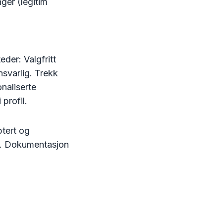
ger (legitim
der: Valgfritt
nsvarlig. Trekk
naliserte
profil.
tert og
se. Dokumentasjon