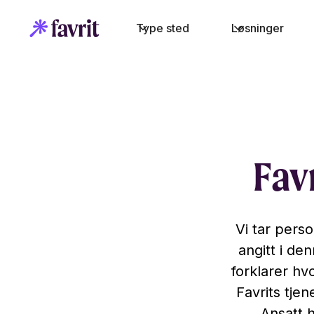
Type sted
Løsninger
Fav
Vi tar pers
angitt i d
forklarer h
Favrits tjen
Ansatt h