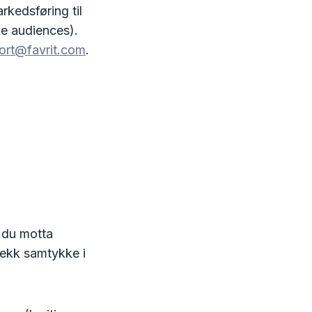
rkedsføring til
ke audiences).
ort@favrit.com
.
n du motta
rekk samtykke i