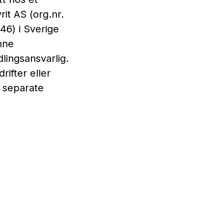
it AS (org.nr.
46) i Sverige
ne
lingsansvarlig.
ifter eller
 separate