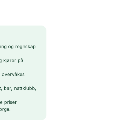
yring og regnskap
g kjører på
t overvåkes
t, bar, nattklubb,
e priser
orge.