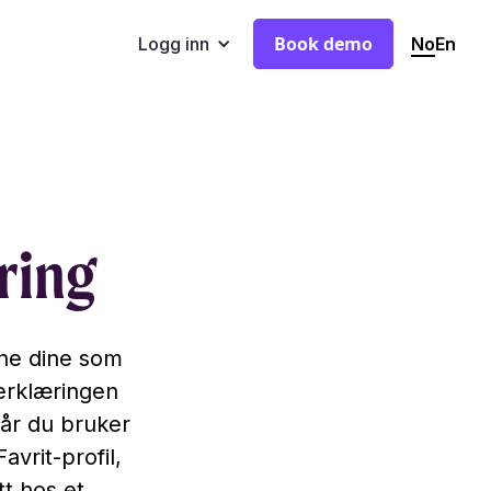
Book demo
No
En
Logg inn
ring
ene dine som
erklæringen
år du bruker
avrit-profil,
tt hos et