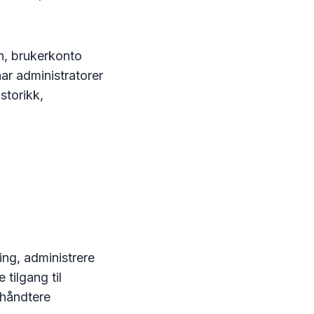
n, brukerkonto
har administratorer
storikk,
ing, administrere
 tilgang til
å håndtere