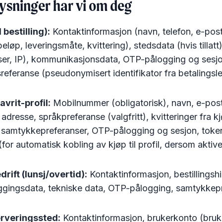
lysninger har vi om deg
 bestilling):
Kontaktinformasjon (navn, telefon, e-post
beløp, leveringsmåte, kvittering), stedsdata (hvis tillatt
eser, IP), kommunikasjonsdata, OTP-pålogging og sesj
sreferanse (pseudonymisert identifikator fra betalingsl
vrit-profil:
Mobilnummer (obligatorisk), navn, e-pos
adresse, språkpreferanse (valgfritt), kvitteringer fra k
k, samtykkepreferanser, OTP-pålogging og sesjon, token
for automatisk kobling av kjøp til profil, dersom aktive
rift (lunsj/overtid):
Kontaktinformasjon, bestillingshi
oggingsdata, tekniske data, OTP-pålogging, samtykkepr
erveringssted:
Kontaktinformasjon, brukerkonto (bruk