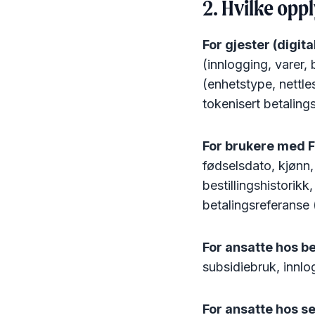
2. Hvilke opp
For gjester (digital
(innlogging, varer, 
(enhetstype, nettl
tokenisert betaling
For brukere med Fa
fødselsdato, kjønn, 
bestillingshistorik
betalingsreferanse (
For ansatte hos bed
subsidiebruk, innl
For ansatte hos s