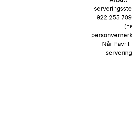
serveringsste
922 255 709)
(h
personvernerkl
Når Favrit
serverin