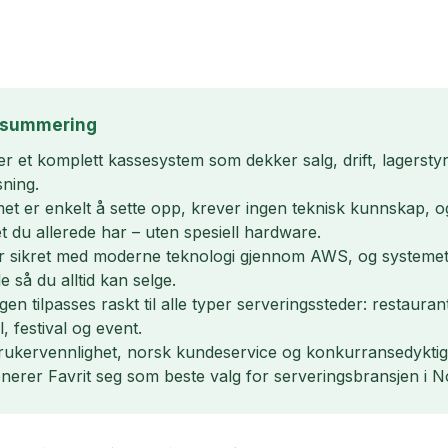
psummering
 er et komplett kassesystem som dekker salg, drift, lagerst
sning.
et er enkelt å sette opp, krever ingen teknisk kunnskap, o
et du allerede har – uten spesiell hardware.
r sikret med moderne teknologi gjennom AWS, og systeme
e så du alltid kan selge.
en tilpasses raskt til alle typer serveringssteder: restauran
, festival og event.
ukervennlighet, norsk kundeservice og konkurransedyktig
onerer Favrit seg som beste valg for serveringsbransjen i N