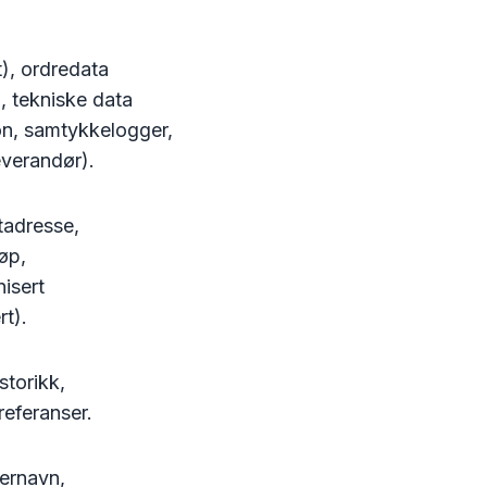
), ordredata
), tekniske data
on, samtykkelogger,
everandør).
tadresse,
jøp,
isert
rt).
storikk,
eferanser.
ernavn,