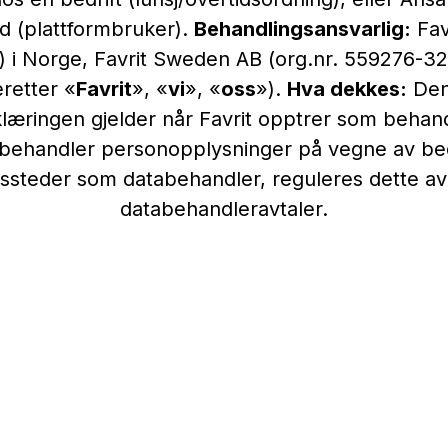
d (plattformbruker).
Behandlingsansvarlig:
Favr
 i Norge, Favrit Sweden AB (org.nr. 559276-32
eretter «
Favrit
», «
vi
», «
oss
»).
Hva dekkes:
Den
æringen gjelder når Favrit opptrer som behand
 behandler personopplysninger på vegne av bedr
gssteder som databehandler, reguleres dette av
databehandleravtaler.