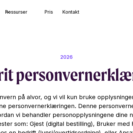
Ressurser
Pris
Kontakt
2026
rit personvernerklæ
onvern på alvor, og vi vil kun bruke opplysning
enne personvernerklæringen. Denne personvern
vordan vi behandler personopplysningene dine n
ester som: Gjest (digital bestilling), Bruker med F
os en bedrift (lunsj/overtidsordning), eller Ansa