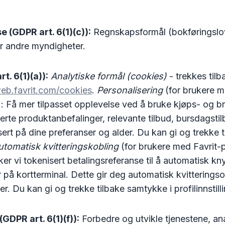
se (GDPR art. 6(1)(c)):
Regnskapsformål (bokføringslov
ler andre myndigheter.
. 6(1)(a)):
Analytiske formål (cookies)
- trekkes tilb
web.favrit.com/cookies
.
Personalisering
(for brukere m
): Få mer tilpasset opplevelse ved å bruke kjøps- og b
erte produktanbefalinger, relevante tilbud, bursdagst
rt på dine preferanser og alder. Du kan gi og trekke t
utomatisk kvitteringskobling
(for brukere med Favrit-p
ker vi tokenisert betalingsreferanse til å automatisk knyt
r på kortterminal. Dette gir deg automatisk kvitteringso
. Du kan gi og trekke tilbake samtykke i profilinnstilli
GDPR art. 6(1)(f)):
Forbedre og utvikle tjenestene, an