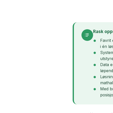
Rask op
Favrit
i én lø
System
utstyr
Data e
løpend
Løsning
mathall
Med br
posisj