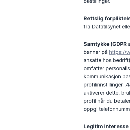
bestillinger.
Rettslig forpliktel
fra Datatilsynet el
Samtykke (GDPR art
banner på
https://
ansatte hos bedrift
omfatter personalis
kommunikasjon base
profilinnstillinger.
A
aktiverer dette, bru
profil når du betale
oppgi telefonnummer
Legitim interesse (