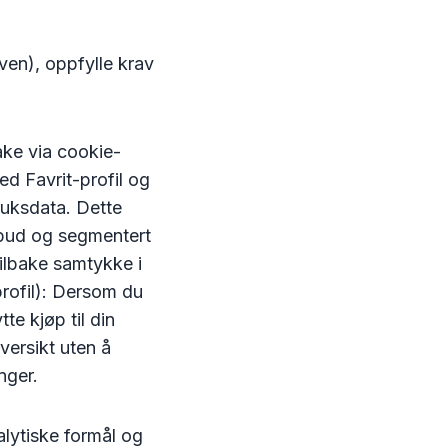
en), oppfylle krav
ake via cookie-
ed Favrit-profil og
ruksdata. Dette
ilbud og segmentert
ilbake samtykke i
rofil): Dersom du
te kjøp til din
versikt uten å
nger.
alytiske formål og