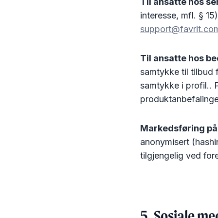
Til ansatte hos s
interesse, mfl. § 15
support@favrit.co
Til ansatte hos bed
samtykke til tilbud
samtykke i profil..
produktanbefalinger
Markedsføring på 
anonymisert (hashin
tilgjengelig ved for
5. Sosiale me