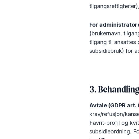
tilgangsrettigheter)
For administratore
(brukernavn, tilgang
tilgang til ansattes
subsidiebruk) for a
3. Behandlin
Avtale (GDPR art. 6
krav/refusjon/kanse
Favrit-profil og kvi
subsidieordning. For