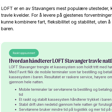
LOFT er en av Stavangers mest populære utesteder, kj
travle kvelder. For å levere på gjestenes forventning
kunne kombinere fart, fleksibilitet og stabilitet, uten 
baren.
Raskt oppsummert
Hvordan håndterer LOFT Stavanger travle natt
LOFT Stavanger trengte et kassesystem som holdt tritt med høy
Med Favrit fikk de mobile terminaler som tar bestilling og beta
kassesystem i baren. Resultatet er raskere service, høyere oms
gjennom hele natten.
Mobile terminaler lar servitørene ta bestilling og betali
tid
Et raskt og stabilt kassesystem håndterer trykket i baren u
Stabil drift uten nedetid gjennom hele natten gir foruts
Servitørene bruker mindre tid på logistikk og mer tid på