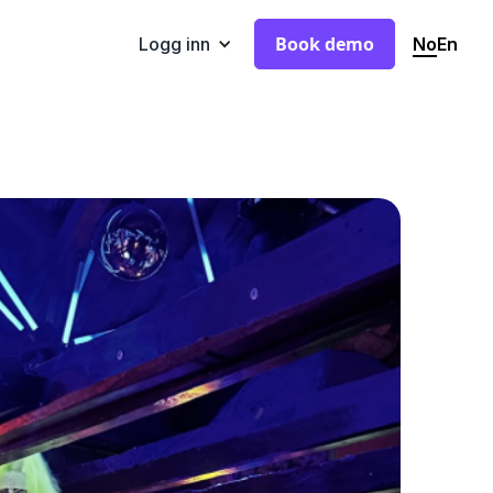
Book demo
No
En
Logg inn