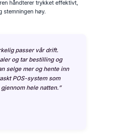
ren håndterer trykket effektivt,
 og stemningen høy.
elig passer vår drift.
er og tar bestilling og
kan selge mer og hente inn
ynraskt POS-system som
t gjennom hele natten.”