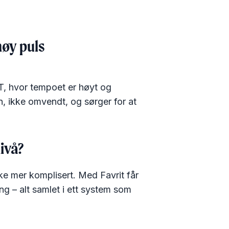
høy puls
FT, hvor tempoet er høyt og
en, ikke omvendt, og sørger for at
nivå?
ke mer komplisert. Med Favrit får
ing – alt samlet i ett system som