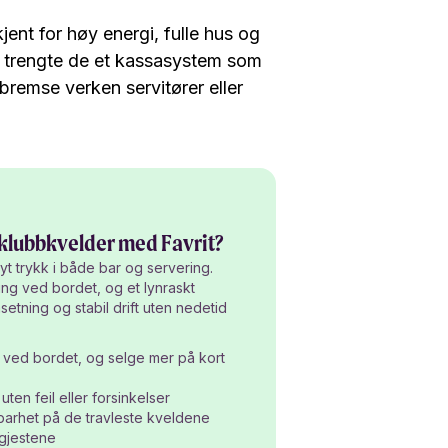
ent for høy energi, fulle hus og
er trengte de et kassasystem som
å bremse verken servitører eller
klubbkvelder med Favrit?
t trykk i både bar og servering.
ling ved bordet, og et lynraskt
etning og stabil drift uten nedetid
ng ved bordet, og selge mer på kort
ten feil eller forsinkelser
igbarhet på de travleste kveldene
 gjestene