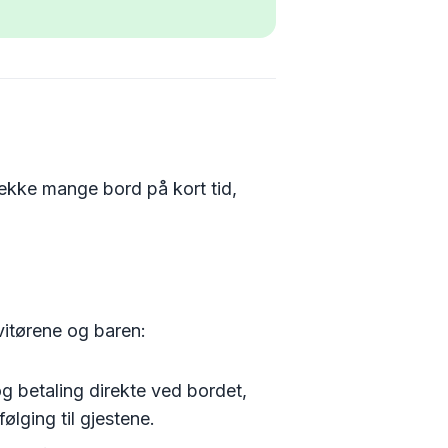
rekke mange bord på kort tid,
vitørene og baren:
 og betaling direkte ved bordet,
ølging til gjestene.