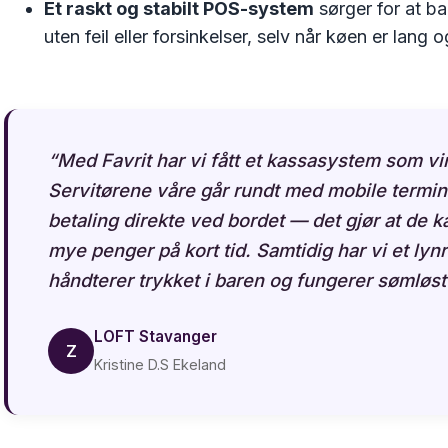
Et raskt og stabilt POS-system
sørger for at ba
uten feil eller forsinkelser, selv når køen er lang
“Med Favrit har vi fått et kassasystem som virk
Servitørene våre går rundt med mobile terminal
betaling direkte ved bordet — det gjør at de 
mye penger på kort tid. Samtidig har vi et l
håndterer trykket i baren og fungerer sømløs
LOFT Stavanger
Z
Kristine D.S Ekeland