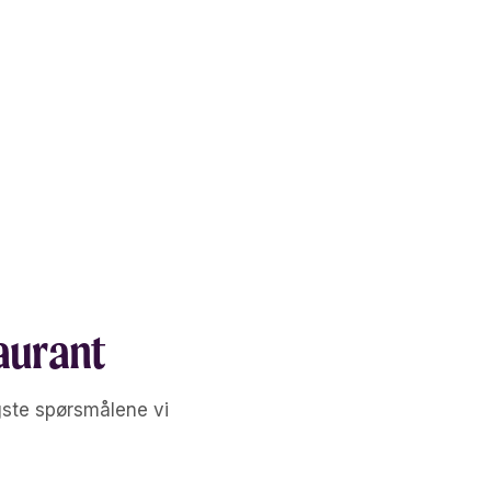
vert til feil bord.
bruk og bestselgere oppdatert i det salget skjer,
 kan du bemanne etter de reelle toppene, fylle på
p mens kvelden fortsatt pågår.
taurant
gste spørsmålene vi