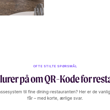
avveie og ingen mat ser
Du ser omsetning, bord
rett på terminalen. Da
varer i tide og ta gre
OFTE STILTE SPØRSMÅL
 lurer på om QR-Kode for res
assesystem til fine dining-restauranten? Her er de vanli
får – med korte, ærlige svar.