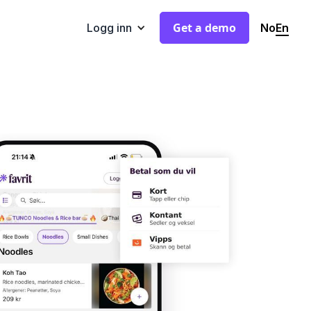
Get a demo
No
En
Logg inn