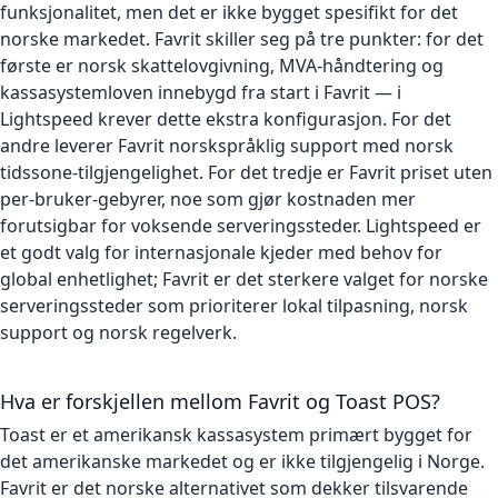
funksjonalitet, men det er ikke bygget spesifikt for det
norske markedet. Favrit skiller seg på tre punkter: for det
første er norsk skattelovgivning, MVA-håndtering og
kassasystemloven innebygd fra start i Favrit — i
Lightspeed krever dette ekstra konfigurasjon. For det
andre leverer Favrit norskspråklig support med norsk
tidssone-tilgjengelighet. For det tredje er Favrit priset uten
per-bruker-gebyrer, noe som gjør kostnaden mer
forutsigbar for voksende serveringssteder. Lightspeed er
et godt valg for internasjonale kjeder med behov for
global enhetlighet; Favrit er det sterkere valget for norske
serveringssteder som prioriterer lokal tilpasning, norsk
support og norsk regelverk.
Hva er forskjellen mellom Favrit og Toast POS?
Toast er et amerikansk kassasystem primært bygget for
det amerikanske markedet og er ikke tilgjengelig i Norge.
Favrit er det norske alternativet som dekker tilsvarende