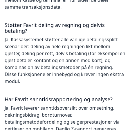
mellom kasse og terminal er null siden de deler
samme transaksjonsdata.
Støtter Favrit deling av regning og delvis
betaling?
Ja. Kassasystemet støtter alle vanlige betalingssplitt-
scenarioer: deling av hele regningen likt mellom
gjester, deling per rett, delvis betaling (for eksempel en
gjest betaler kontant og en annen med kort), og
kombinasjon av betalingsmetoder på én regning.
Disse funksjonene er innebygd og krever ingen ekstra
modul.
Har Favrit sanntidsrapportering og analyse?
Ja. Favrit leverer sanntidsoversikt over omsetning,
dekningsbidrag, bordturnover,
betalingsmetodefordeling og selgerprestasjoner via
nettleser og mobilapp. Daglig Z-rapport genereres