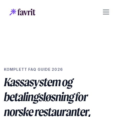
KOMPLETT FAQ GUIDE 2026
Kassasystem og
betalingsløsning for
norske restauranter,