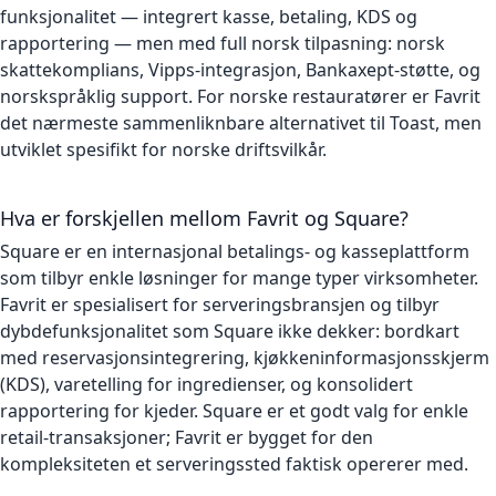
funksjonalitet — integrert kasse, betaling, KDS og
rapportering — men med full norsk tilpasning: norsk
skattekomplians, Vipps-integrasjon, Bankaxept-støtte, og
norskspråklig support. For norske restauratører er Favrit
det nærmeste sammenliknbare alternativet til Toast, men
utviklet spesifikt for norske driftsvilkår.
Hva er forskjellen mellom Favrit og Square?
Square er en internasjonal betalings- og kasseplattform
som tilbyr enkle løsninger for mange typer virksomheter.
Favrit er spesialisert for serveringsbransjen og tilbyr
dybdefunksjonalitet som Square ikke dekker: bordkart
med reservasjonsintegrering, kjøkkeninformasjonsskjerm
(KDS), varetelling for ingredienser, og konsolidert
rapportering for kjeder. Square er et godt valg for enkle
retail-transaksjoner; Favrit er bygget for den
kompleksiteten et serveringssted faktisk opererer med.