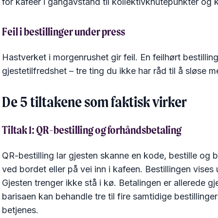
for kaféer i gangavstand til kollektivknutepunkter og 
Feil i bestillinger under press
Hastverket i morgenrushet gir feil. En feilhørt bestillin
gjestetilfredshet – tre ting du ikke har råd til å sløs
De 5 tiltakene som faktisk virker
Tiltak 1: QR-bestilling og forhåndsbetaling
QR-bestilling lar gjesten skanne en kode, bestille og b
ved bordet eller på vei inn i kafeen. Bestillingen vise
Gjesten trenger ikke stå i kø. Betalingen er allerede gj
barisaen kan behandle tre til fire samtidige bestilling
betjenes.