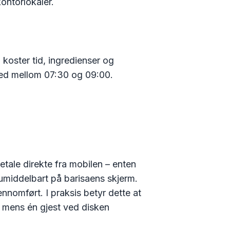
kontorlokaler.
g koster tid, ingredienser og
e med mellom 07:30 og 09:00.
etale direkte fra mobilen – enten
s umiddelbart på barisaens skjerm.
ennomført. I praksis betyr dette at
er mens én gjest ved disken