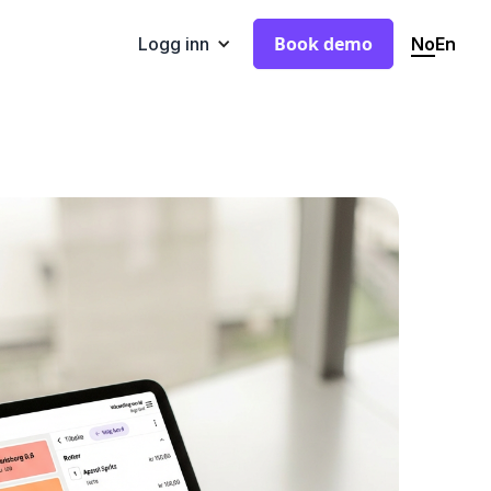
Book demo
No
En
Logg inn