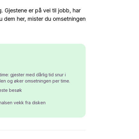
Gjestene er på vei til jobb, har
 du dem her, mister du omsetningen
e: gjester med dårlig tid snur i
tiden og øker omsetningen per time.
neste besøk
ehalsen vekk fra disken