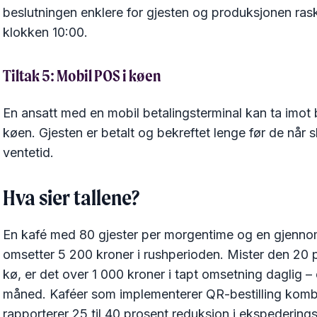
beslutningen enklere for gjesten og produksjonen rasker
klokken 10:00.
Tiltak 5: Mobil POS i køen
En ansatt med en mobil betalingsterminal kan ta imot be
køen. Gjesten er betalt og bekreftet lenge før de når
ventetid.
Hva sier tallene?
En kafé med 80 gjester per morgentime og en gjennom
omsetter 5 200 kroner i rushperioden. Mister den 20 pr
kø, er det over 1 000 kroner i tapt omsetning daglig – 
måned. Kaféer som implementerer QR-bestilling komb
rapporterer 25 til 40 prosent reduksjon i ekspederings