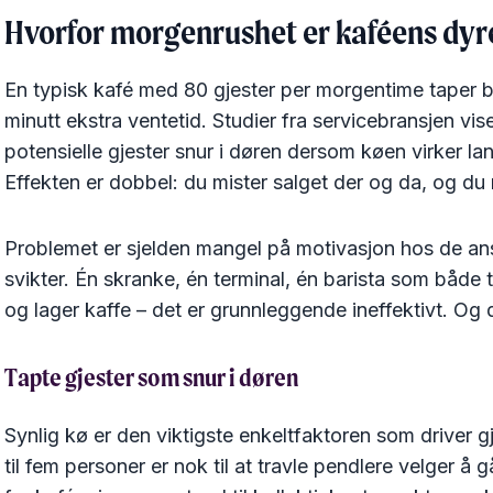
Hvorfor morgenrushet er kaféens dyr
En typisk kafé med 80 gjester per morgentime taper b
minutt ekstra ventetid. Studier fra servicebransjen vis
potensielle gjester snur i døren dersom køen virker la
Effekten er dobbel: du mister salget der og da, og du mi
Problemet er sjelden mangel på motivasjon hos de an
svikter. Én skranke, én terminal, én barista som både t
og lager kaffe – det er grunnleggende ineffektivt. Og d
Tapte gjester som snur i døren
Synlig kø er den viktigste enkeltfaktoren som driver g
til fem personer er nok til at travle pendlere velger å g