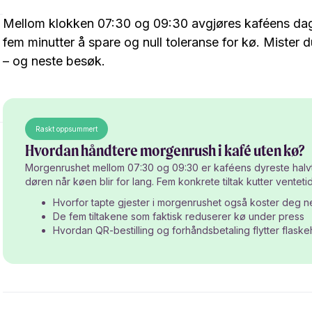
Mellom klokken 07:30 og 09:30 avgjøres kaféens dag. 
fem minutter å spare og null toleranse for kø. Mister
– og neste besøk.
Raskt oppsummert
Hvordan håndtere morgenrush i kafé uten kø?
Morgenrushet mellom 07:30 og 09:30 er kaféens dyreste halvtim
døren når køen blir for lang. Fem konkrete tiltak kutter vente
Hvorfor tapte gjester i morgenrushet også koster deg 
De fem tiltakene som faktisk reduserer kø under press
Hvordan QR-bestilling og forhåndsbetaling flytter flask