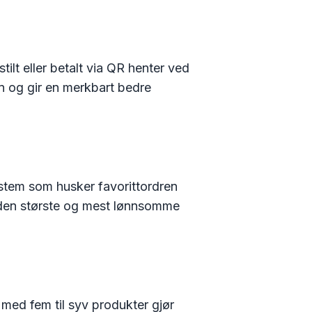
tilt eller betalt via QR henter ved
n og gir en merkbart bedre
ystem som husker favorittordren
or den største og mest lønnsomme
ed fem til syv produkter gjør