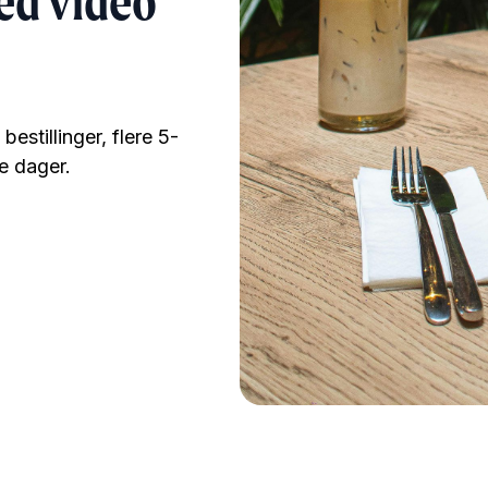
ed video
estillinger, flere 5-
ge dager.