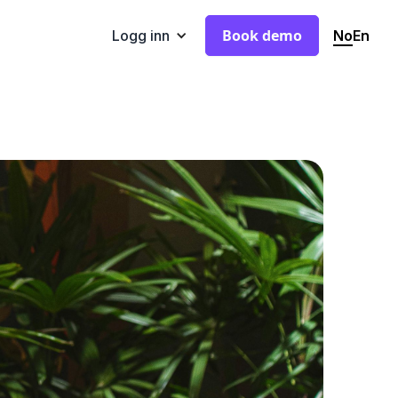
Book demo
No
En
Logg inn